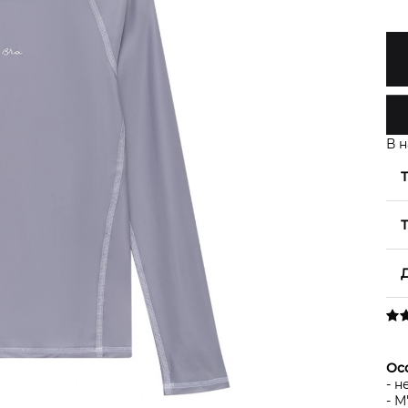
В н
Осо
- н
- М