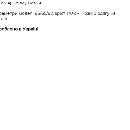
римає форму і мʼязи
аметри моделі 86/65/92, зріст 170 см. Розмір одягу на
о S
роблено в Україні