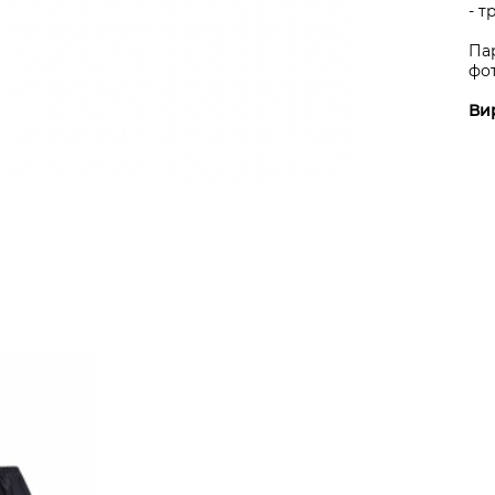
- т
Пар
фот
Ви