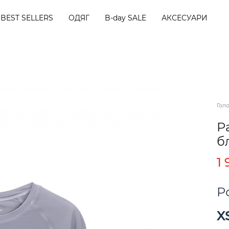
BEST SELLERS
ОДЯГ
B-day SALE
АКСЕСУАРИ
Гол
Р
б
1
Р
X