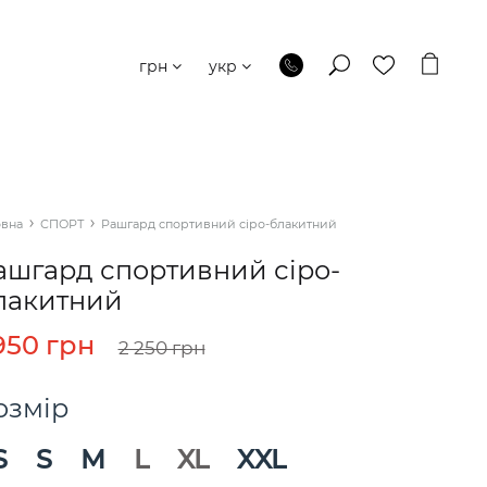
грн
укр
овна
СПОРТ
Рашгард спортивний сіро-блакитний
ашгард спортивний сіро-
лакитний
 950 грн
2 250 грн
озмір
S
S
M
L
XL
XXL