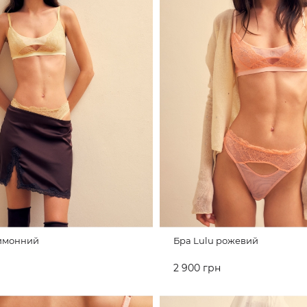
лимонний
Бра Lulu рожевий
2 900 грн
ИКА
ДО КОШИКА