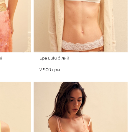
і
Бра Lulu білий
2 900 грн
ДО КОШИКА