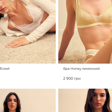
білий
Бра Honey лимонний
2 900 грн
ИКА
ДО КОШИКА