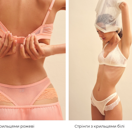
крильцями рожеві
Стрінги з крильцями білі