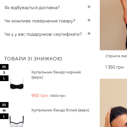
Як відбувається доставка?
Чи можливе повернення товару?
Чи є у вас подарункові сертифікати?
Стрінги ли
ТОВАРИ ЗІ ЗНИЖКОЮ
1 350 грн
XS
Купальник бандо чорний
S
(верх)
ДО КОШ
L
900 грн
1 800 грн
XS
Купальник бандо білий (верх)
M
L