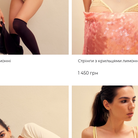
монні
Стрінги з крильцями лимонн
1 450 грн
ИКА
ДО КОШИКА