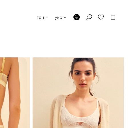
грн
укр