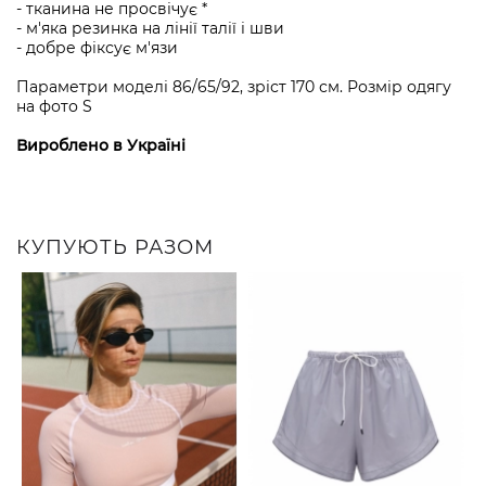
- тканина не просвічує *
- м'яка резинка на лінії талії і шви
- добре фіксує м'язи
Параметри моделі 86/65/92, зріст 170 см. Розмір одягу
на фото S
Вироблено в Україні
КУПУЮТЬ РАЗОМ