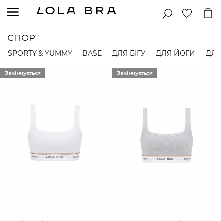
СПОРТ
SPORTY & YUMMY
BASE
ДЛЯ БІГУ
ДЛЯ ЙОГИ
ДЛЯ
Закінчується
Закінчується